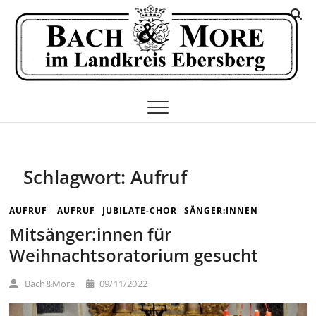
Skip
K
to
I
content
E
Schlagwort:
Aufruf
AUFRUF
AUFRUF
JUBILATE-CHOR
SÄNGER:INNEN
Mitsänger:innen für
Weihnachtsoratorium gesucht
Bach&More
09/11/2022