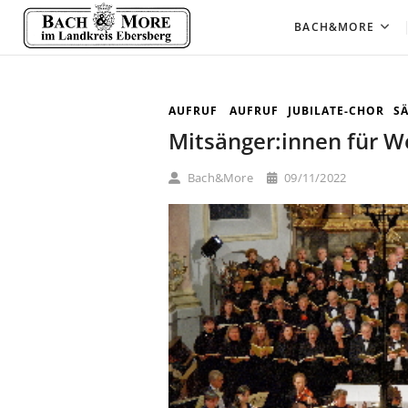
Skip
Bach&More
KONZERTREIHE IM LANDKREIS EBERSB
BACH&MORE
to
content
AUFRUF
AUFRUF
JUBILATE-CHOR
S
Mitsänger:innen für W
Bach&More
09/11/2022