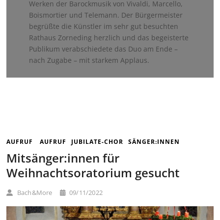
Werken der Barockmusik von Vivaldi, Marcello,
Boismortier und Telemann. Der Bürgermeister
begrüßte die Künstler im sehr gut besuchten
Rathaus Zorneding herzlich und das begeisterte
Publikum verabschiedete das Duo am Ende –
nach Zugabe – mit starkem Applaus.
AUFRUF
AUFRUF
JUBILATE-CHOR
SÄNGER:INNEN
Mitsänger:innen für
Weihnachtsoratorium gesucht
Bach&More
09/11/2022