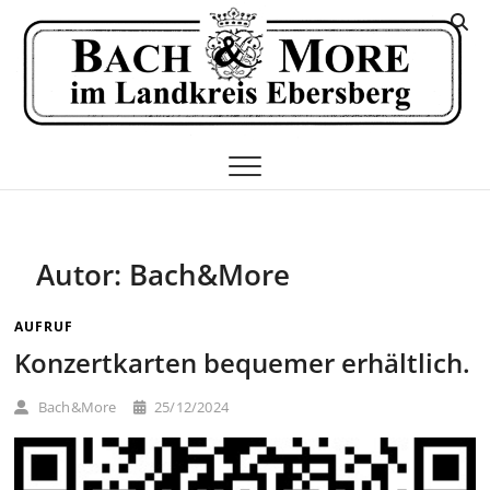
Skip
K
to
I
content
E
Autor:
Bach&More
AUFRUF
Konzertkarten bequemer erhältlich.
Bach&More
25/12/2024