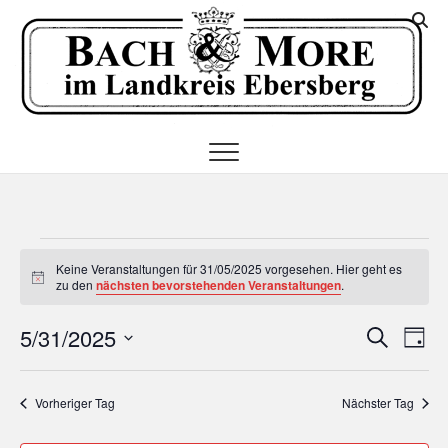
Skip
K
to
I
content
E
Veranstaltungen
Keine Veranstaltungen für 31/05/2025 vorgesehen. Hier geht es
H
für
zu den
nächsten bevorstehenden Veranstaltungen
.
i
n
31/05/2025
V
V
5/31/2025
w
S
T
e
u
e
i
D
e
a
c
s
a
g
r
h
Vorheriger Tag
Nächster Tag
r
t
e
a
u