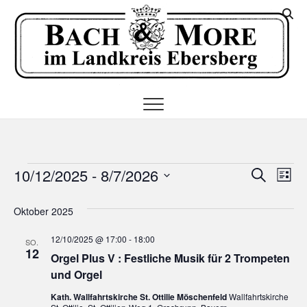
Skip
K
to
I
content
E
Veranstaltungen
V
V
10/12/2025
 - 
8/7/2026
S
L
u
e
D
e
i
c
a
Oktober 2025
s
r
h
r
t
t
e
a
12/10/2025 @ 17:00
-
18:00
u
e
SO.
a
12
m
Orgel Plus V : Festliche Musik für 2 Trompeten
n
w
und Orgel
n
s
ä
Kath. Wallfahrtskirche St. Ottilie Möschenfeld
Wallfahrtskirche
h