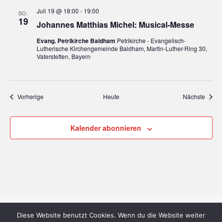
Juli 19 @ 18:00
-
19:00
SO.
19
Johannes Matthias Michel: Musical-Messe
Evang. Petrikirche Baldham
Petrikirche - Evangelisch-
Lutherische Kirchengemeinde Baldham, Martin-Luther-Ring 30,
Vaterstetten, Bayern
Veranstaltungen
Veran
Vorherige
Heute
Nächste
Kalender abonnieren
Diese Website benutzt Cookies. Wenn du die Website weiter
Bach&More
| Designed by:
Theme Freesia
|
WordPress
| © Copyright