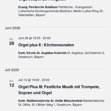
o
Evang. Petrikirche Baldham
Petrikirche - Evangelisch-
Lutherische Kirchengemeinde Baldham, Martin-Luther-Ring 30,
n
Vaterstetten, Bayern
Juni 2026
Juni 28 @ 19:00
-
20:00
SO.
28
Orgel plus II : Kirchensonaten
Kath. Kirche St. Aegidius Keferloh
St. Aegidius, Gut Keferloh 2,
Grasbrunn, Bayern
Juli 2026
Juli 12 @ 19:00
-
20:00
SO.
12
Orgel Plus III: Festliche Musik mit Trompete,
Sopran und Orgel
Kath. Wallfahrtskirche St. Ottilie Möschenfeld
Wallfahrtskirche
St. Ottilie, St.-Ottilien-Weg 1, Grasbrunn, Bayern