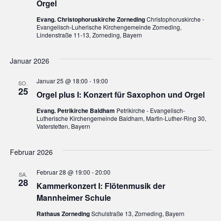
c
Orgel
e
h
Evang. Christophoruskirche Zorneding
Christophoruskirche -
n
Evangelisch-Luherische Kirchengemeinde Zorneding,
Lindenstraße 11-13, Zorneding, Bayern
e
-
N
u
Januar 2026
a
n
Januar 25 @ 18:00
-
19:00
SO.
v
25
d
Orgel plus I: Konzert für Saxophon und Orgel
i
Evang. Petrikirche Baldham
Petrikirche - Evangelisch-
A
Lutherische Kirchengemeinde Baldham, Martin-Luther-Ring 30,
g
Vaterstetten, Bayern
n
a
s
Februar 2026
t
i
i
Februar 28 @ 19:00
-
20:00
SA.
28
Kammerkonzert I: Flötenmusik der
o
c
Mannheimer Schule
n
h
Rathaus Zorneding
Schulstraße 13, Zorneding, Bayern