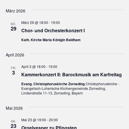
t
März 2026
e
März 29 @ 18:00
-
19:00
n
SO.
29
Chor- und Orchesterkonzert I
,
Kath. Kirche Maria Königin Baldham
N
April 2026
a
April 3 @ 18:00
-
19:00
v
FR.
3
Kammerkonzert II: Barockmusik am Karfreitag
i
Evang. Christophoruskirche Zorneding
Christophoruskirche -
Evangelisch-Luherische Kirchengemeinde Zorneding,
g
Lindenstraße 11-13, Zorneding, Bayern
a
Mai 2026
t
Mai 23 @ 19:00
-
20:00
SA.
i
23
Orgelvesper zu Pfingsten