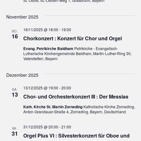
s
t
St. Ottilie, St.-Ottilien-Weg 1, Grasbrunn, Bayern
l
t
a
e
November 2025
l
n
a
.
16/11/2025 @ 18:00
-
19:00
t
SO.
l
16
Chorkonzert : Konzert für Chor und Orgel
u
t
Evang. Petrikirche Baldham
Petrikirche - Evangelisch-
n
Lutherische Kirchengemeinde Baldham, Martin-Luther-Ring 30,
u
Vaterstetten, Bayern
g
n
A
Dezember 2025
g
n
13/12/2025 @ 19:00
-
20:00
SA.
e
s
13
Chor- und Orchesterkonzert III : Der Messias
i
n
Kath. Kirche St. Martin Zorneding
Katholische Kirche Zorneding,
Anton-Grandauer-Straße 4, Zorneding, Bayern, Deutschland
c
S
h
31/12/2025 @ 20:00
-
21:00
u
MI.
31
t
Orgel Plus VI : Silvesterkonzert für Oboe und