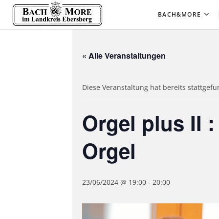
Skip
Bach&More
KONZERTREIHE IM LANDKREIS EBERSB
BACH&MORE
to
content
« Alle Veranstaltungen
Diese Veranstaltung hat bereits stattgef
Orgel plus II 
Orgel
23/06/2024 @ 19:00
-
20:00