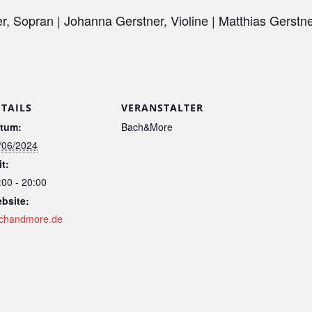
, Sopran | Johanna Gerstner, Violine | Matthias Gerstne
ETAILS
VERANSTALTER
tum:
Bach&More
/06/2024
it:
:00 - 20:00
bsite:
chandmore.de