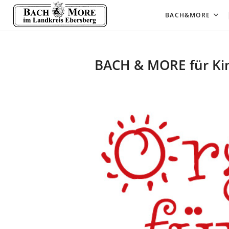
Skip
Bach&More
KONZERTREIHE IM LANDKREIS EBERSB
BACH&MORE
to
content
BACH & MORE für Ki