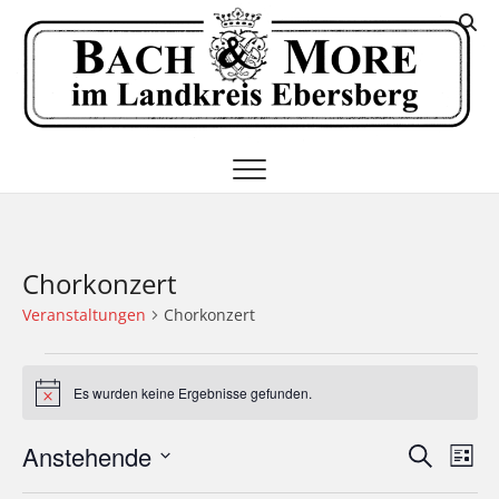
Skip
K
to
I
content
E
Chorkonzert
Veranstaltungen
Chorkonzert
Veranstaltungen
Es wurden keine Ergebnisse gefunden.
H
i
n
V
V
Anstehende
S
w
L
e
u
e
D
i
i